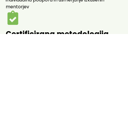
mentorjev
Certificirana metodologija
CIRCO
poglobljeno znanje in veščine iz priznane
metodologije
Dostop do alumni skupnosti
CIRCO
vključitev v globalno skupnost strokovnjakov in
inovatorjev