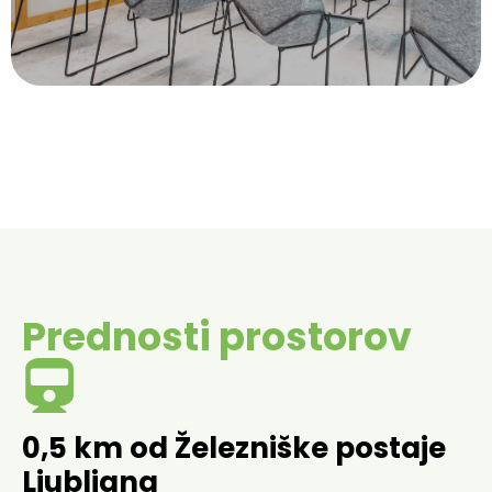
Naš največji prostor za dogodke združuje sejni sobi
PROSTOR ZA DOGODKE
Prednosti prostorov
0,5 km od Železniške postaje
Ljubljana