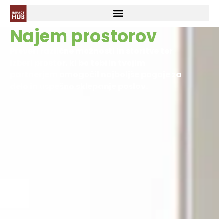
Najem prostorov
Preveri različne možnosti in storitve ter
izberi prostor, ki bo tebi in tvojim
partnerjem omogočil najboljše pogoje za
delo in uspešno sklepanje poslov.