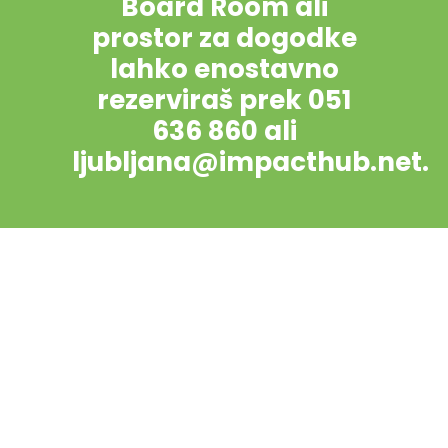
Board Room ali
prostor za dogodke
lahko enostavno
rezerviraš prek 051
636 860 ali
ljubljana@impacthub.net.
NAJEM
NAJEM
Sejne
Prostor
sobe
za